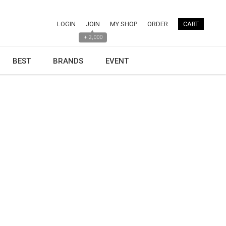
LOGIN
JOIN
MY SHOP
ORDER
CART
▲
+ 2,000
BEST
BRANDS
EVENT