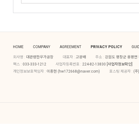
HOME
COMPANY
AGREEMENT
PRIVACY POLICY
GUI
회사명 :
대관령한우가공장
대표자 :
고광배
주소 :
강원도 평창군 용평면 평
팩스 :
033-333-1212
사업자등록번호 :
224-82-13830
[사업자정보확인]
개인정보보호책임자 :
이종현 (
hw172668@naver.com
)
호스팅 제공자 :
(