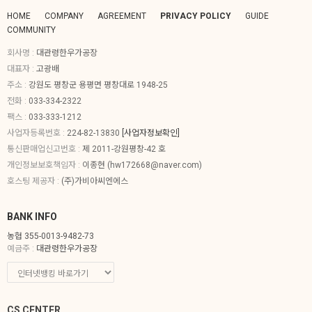
HOME
COMPANY
AGREEMENT
PRIVACY POLICY
GUIDE
COMMUNITY
회사명 :
대관령한우가공장
대표자 :
고광배
주소 :
강원도 평창군 용평면 평창대로 1948-25
전화 :
033-334-2322
팩스 :
033-333-1212
사업자등록번호 :
224-82-13830
[사업자정보확인]
통신판매업신고번호 :
제 2011-강원평창-42 호
개인정보보호책임자 :
이종현 (
hw172668@naver.com
)
호스팅 제공자 :
(주)가비아씨엔에스
BANK INFO
농협 355-0013-9482-73
예금주 :
대관령한우가공장
CS CENTER