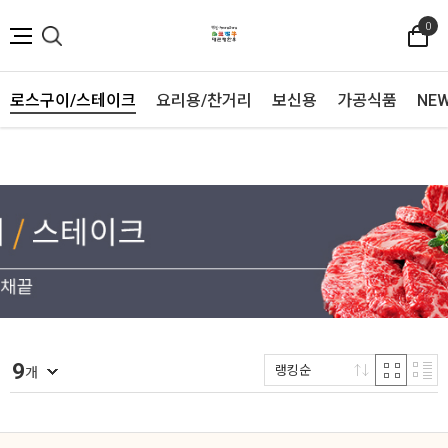
0
로스구이/스테이크
요리용/찬거리
보신용
가공식품
NE
9
랭킹순
개