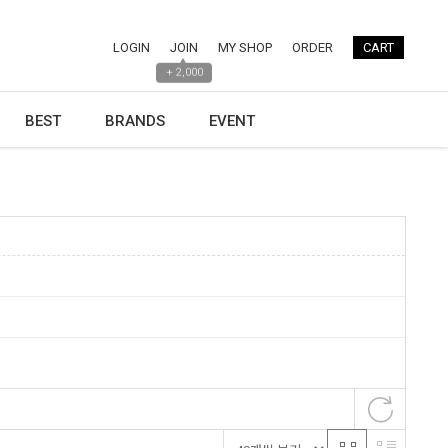
LOGIN
JOIN
MY SHOP
ORDER
CART
▲
+ 2,000
BEST
BRANDS
EVENT