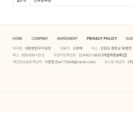
57
개
신규등록순
HOME
COMPANY
AGREEMENT
PRIVACY POLICY
GUI
회사명 :
대관령한우가공장
대표자 :
고광배
주소 :
강원도 평창군 용평면 평
팩스 :
033-333-1212
사업자등록번호 :
224-82-13830
[사업자정보확인]
개인정보보호책임자 :
이종현 (
hw172668@naver.com
)
호스팅 제공자 :
(