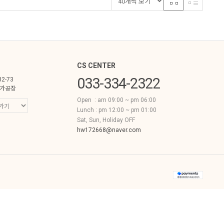
CS CENTER
033-334-2322
82-73
가공장
Open : am 09:00 ~ pm 06:00
Lunch : pm 12:00 ~ pm 01:00
Sat, Sun, Holiday OFF
hw172668@naver.com