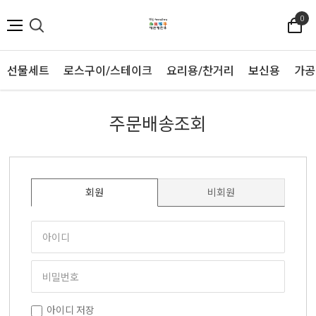
0
선물세트
로스구이/스테이크
요리용/찬거리
보신용
가공
주문배송조회
회원
비회원
아이디 저장